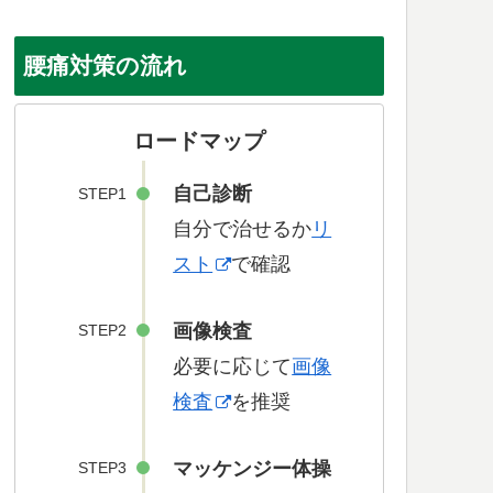
腰痛対策の流れ
ロードマップ
自己診断
STEP1
自分で治せるか
リ
スト
で確認
画像検査
STEP2
必要に応じて
画像
検査
を推奨
マッケンジー体操
STEP3