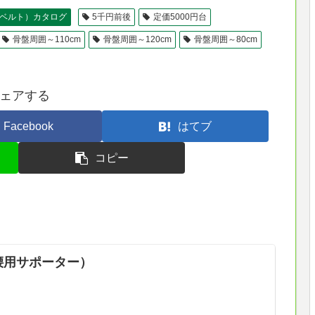
ベルト）カタログ
5千円前後
定価5000円台
骨盤周囲～110cm
骨盤周囲～120cm
骨盤周囲～80cm
ェアする
Facebook
はてブ
コピー
（腰用サポーター）