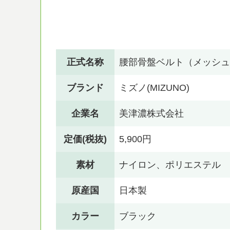
正式名称
腰部骨盤ベルト（メッシュ
ブランド
ミズノ(MIZUNO)
企業名
美津濃株式会社
定価(税抜)
5,900円
素材
ナイロン、ポリエステル
原産国
日本製
カラー
ブラック