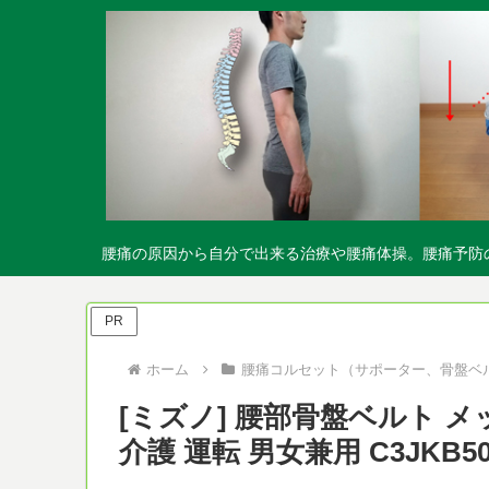
腰痛の原因から自分で出来る治療や腰痛体操。腰痛予防
PR
ホーム
腰痛コルセット（サポーター、骨盤ベ
[ミズノ] 腰部骨盤ベルト メ
介護 運転 男女兼用 C3JKB50