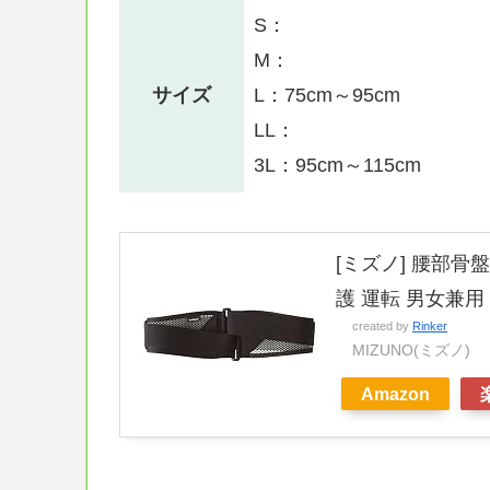
S：
M：
サイズ
L：75cm～95cm
LL：
3L：95cm～115cm
[ミズノ] 腰部骨
護 運転 男女兼用 C
created by
Rinker
MIZUNO(ミズノ)
Amazon