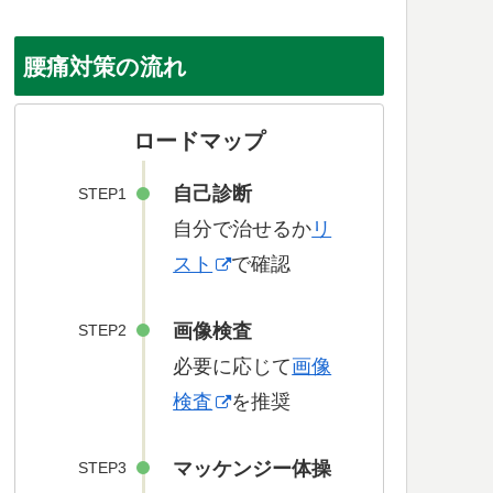
腰痛対策の流れ
ロードマップ
自己診断
STEP1
自分で治せるか
リ
スト
で確認
画像検査
STEP2
必要に応じて
画像
検査
を推奨
マッケンジー体操
STEP3